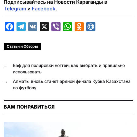
Подписывайтесь на Новости Караганды в
Telegram
и
Facebook
.
F
T
V
X
V
W
O
M
a
e
K
i
h
d
a
c
l
b
a
n
i
Статьи и Обзоры
e
e
e
t
o
l
b
g
r
s
k
.
←
Баф для полировки ногтей: как выбрать и правильно
использовать
o
r
A
l
R
→
Алматы вновь станет ареной финала Кубка Казахстана
o
a
p
a
u
по футболу
k
m
p
s
s
ВАМ ПОНРАВИТЬСЯ
n
i
k
i