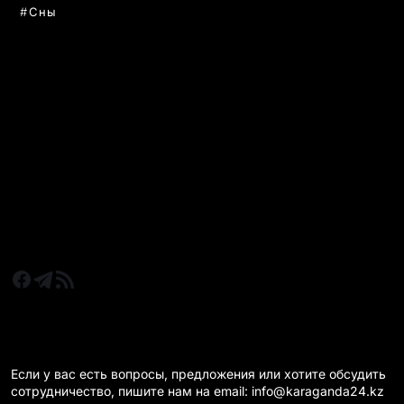
Сны
РУБРИКИ
Все главные новости
Новости Казахстан
Новости Караганда
Статьи и Обзоры
Новости бизнеса
Новости спорта
КАРАГАНДА 24 НА СВЯЗИ!
Если у вас есть вопросы, предложения или хотите обсудить
сотрудничество, пишите нам на email: info@karaganda24.kz