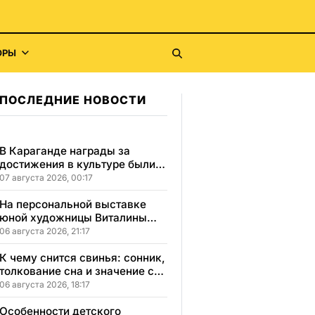
ОРЫ
ПОСЛЕДНИЕ НОВОСТИ
В Караганде награды за
достижения в культуре были
вручены 5 лауреатам
07 августа 2026, 00:17
На персональной выставке
юной художницы Виталины
представлено 156 работ
06 августа 2026, 21:17
К чему снится свинья: сонник,
толкование сна и значение сна
для вашей жизни
06 августа 2026, 18:17
Особенности детского