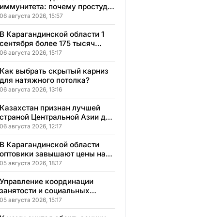
иммунитета: почему простуды
у детей протекают иначе и как
06 августа 2026, 15:57
правильно им помогать
В Карагандинской области 1
сентября более 175 тысяч
школьников начнут учебный
06 августа 2026, 15:17
год
Как выбрать скрытый карниз
для натяжного потолка?
06 августа 2026, 13:16
Казахстан признан лучшей
страной Центральной Азии для
переезда
06 августа 2026, 12:17
В Карагандинской области
оптовики завышают цены на
продукты до 50%
05 августа 2026, 18:17
Управление координации
занятости и социальных
программ Карагандинской
05 августа 2026, 15:17
области сменило место