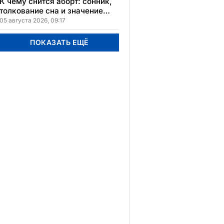
расположения
К чему снится аборт: сонник,
толкование сна и значение
увиденного
05 августа 2026, 09:17
ПОКАЗАТЬ ЕЩЁ