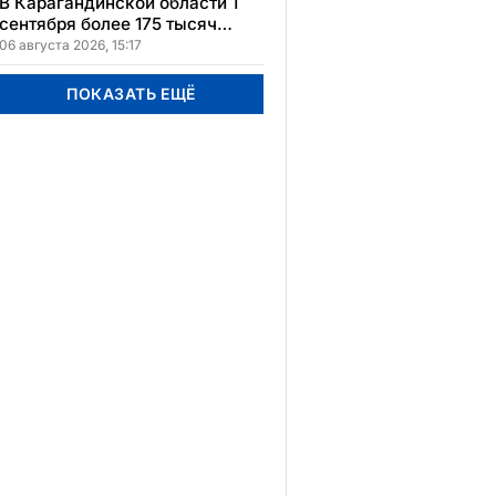
В Карагандинской области 1
сентября более 175 тысяч
школьников начнут учебный
06 августа 2026, 15:17
год
ПОКАЗАТЬ ЕЩЁ