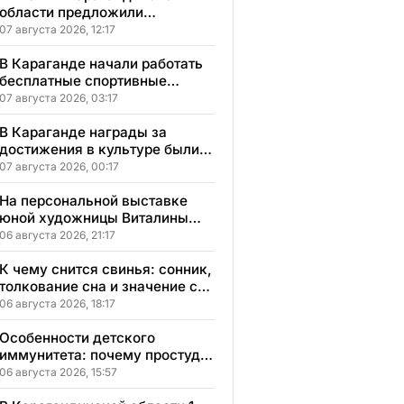
области предложили
бесплатное обучение с
07 августа 2026, 12:17
гарантией трудоустройства
В Караганде начали работать
бесплатные спортивные
секции для детей с
07 августа 2026, 03:17
инвалидностью
В Караганде награды за
достижения в культуре были
вручены 5 лауреатам
07 августа 2026, 00:17
На персональной выставке
юной художницы Виталины
представлено 156 работ
06 августа 2026, 21:17
К чему снится свинья: сонник,
толкование сна и значение сна
для вашей жизни
06 августа 2026, 18:17
Особенности детского
иммунитета: почему простуды
у детей протекают иначе и как
06 августа 2026, 15:57
правильно им помогать