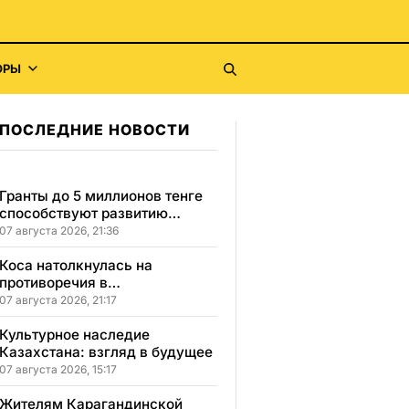
ОРЫ
ПОСЛЕДНИЕ НОВОСТИ
Гранты до 5 миллионов тенге
способствуют развитию
социального бизнеса в
07 августа 2026, 21:36
Карагандинской области
Коса натолкнулась на
противоречия в
Карагандинской области
07 августа 2026, 21:17
Культурное наследие
Казахстана: взгляд в будущее
07 августа 2026, 15:17
Жителям Карагандинской