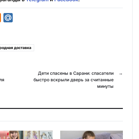
O
M
d
a
n
i
o
l
одная доставка
k
.
l
R
a
u
Дети спасены в Сарани: спасатели
→
ля
быстро вскрыли дверь за считанные
s
минуты
s
n
i
k
i