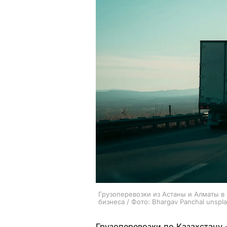
Грузоперевозки из Астаны и Алматы в
бизнеса / Фото: Bhargav Panchal unspl
Грузоперевозки по Казахстану 