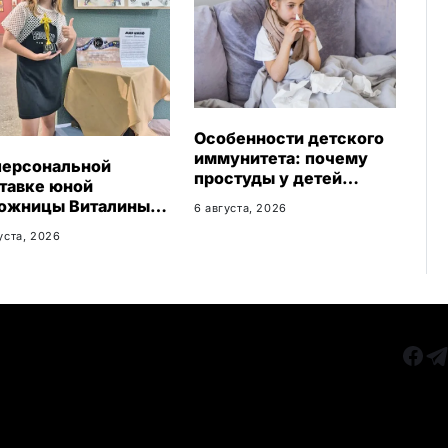
Особенности детского
иммунитета: почему
персональной
простуды у детей
тавке юной
протекают иначе и как
ожницы Виталины
6 августа, 2026
правильно им помогать
дставлено 156 работ
уста, 2026
РУБРИКИ
Все главные новости
КАРА
Новости Казахстан