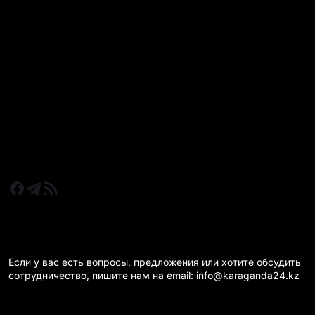
РУБРИКИ
Все главные новости
Новости Казахстан
Новости Караганда
Статьи и Обзоры
Новости бизнеса
Новости спорта
КАРАГАНДА 24 НА СВЯЗИ!
Если у вас есть вопросы, предложения или хотите обсудить
сотрудничество, пишите нам на email: info@karaganda24.kz