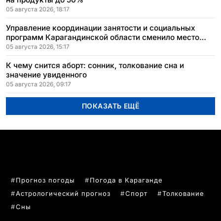
05 августа 2026, 18:17
Управление координации занятости и социальных
программ Карагандинской области сменило место
расположения
05 августа 2026, 15:17
К чему снится аборт: сонник, толкование сна и
значение увиденного
05 августа 2026, 09:17
ПОКАЗАТЬ ЕЩЁ
ПОПУЛЯРНЫЕ ТЕМЫ
Прогноз погоды
Погода в Караганде
Астрологический прогноз
Спорт
Толкование
Сны