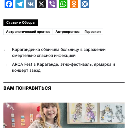
F
T
V
X
V
W
O
M
a
e
K
i
h
d
a
c
l
b
a
n
i
Статьи и Обзоры
e
e
e
t
o
l
Астрологический прогноз
Астропрогноз
Гороскоп
b
g
r
s
k
.
o
r
A
l
R
←
Карагандинка обвинила больницу в заражении
o
a
p
a
u
смертельно опасной инфекцией
k
m
p
s
→
ARQA Fest в Караганде: этно-фестиваль, ярмарка и
концерт звезд
s
n
ВАМ ПОНРАВИТЬСЯ
i
k
i