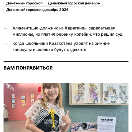
e
e
e
t
o
l
Денежный гороскоп
Денежный гороскоп декабрь
b
g
r
s
k
.
Денежный гороскоп декабрь 2025
o
r
A
l
R
o
a
p
a
u
←
Алиментщик-должник из Караганды зарабатывал
миллионы, но платил ребенку копейки: что решил суд
k
m
p
s
→
Когда школьники Казахстана уходят на зимние
s
каникулы и сколько будут отдыхать
n
i
ВАМ ПОНРАВИТЬСЯ
k
i