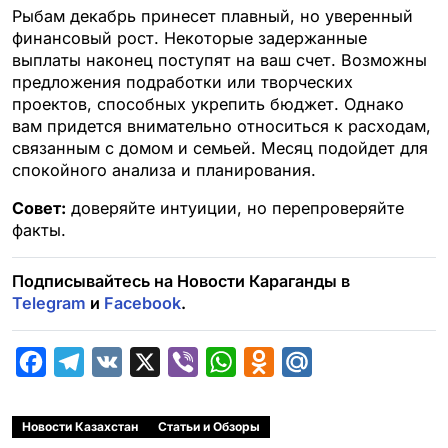
Рыбам декабрь принесет плавный, но уверенный
финансовый рост. Некоторые задержанные
выплаты наконец поступят на ваш счет. Возможны
предложения подработки или творческих
проектов, способных укрепить бюджет. Однако
вам придется внимательно относиться к расходам,
связанным с домом и семьей. Месяц подойдет для
спокойного анализа и планирования.
Совет:
доверяйте интуиции, но перепроверяйте
факты.
Подписывайтесь на Новости Караганды в
Telegram
и
Facebook
.
F
T
V
X
V
W
O
M
a
e
K
i
h
d
a
c
l
b
a
n
i
Новости Казахстан
Статьи и Обзоры