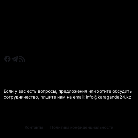
Новости Казахстан
Новости Караганда
Статьи и Обзоры
Новости бизнеса
Новости спорта
КАРАГАНДА 24 НА СВЯЗИ!
Если у вас есть вопросы, предложения или хотите обсудить
сотрудничество, пишите нам на email: info@karaganda24.kz
Контакты
Политика конфиденциальности