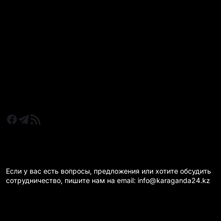
Все главные новости
Новости Казахстан
Новости Караганда
Статьи и Обзоры
Новости бизнеса
Новости спорта
КАРАГАНДА 24 НА СВЯЗИ!
Если у вас есть вопросы, предложения или хотите обсудить
сотрудничество, пишите нам на email: info@karaganda24.kz