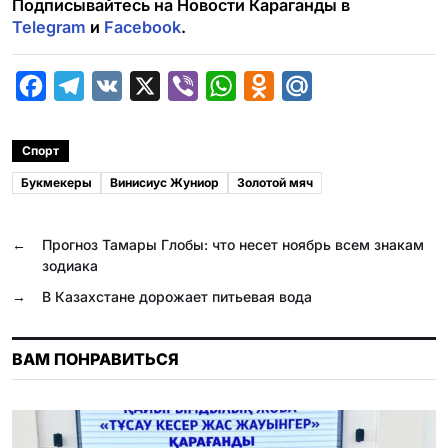
Подписывайтесь на Новости Караганды в
Telegram
и
Facebook
.
F
T
V
X
V
W
O
M
a
e
K
i
h
d
a
c
l
b
a
n
i
Спорт
e
e
e
t
o
l
Букмекеры
Винисиус Жуниор
Золотой мяч
b
g
r
s
k
.
o
r
A
l
R
←
Прогноз Тамары Глобы: что несет ноябрь всем знакам
o
a
p
a
u
зодиака
k
m
p
s
→
В Казахстане дорожает питьевая вода
s
n
ВАМ ПОНРАВИТЬСЯ
i
k
i