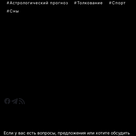
Астрологический прогноз
Толкование
Спорт
Сны
РУБРИКИ
Все главные новости
Новости Казахстан
Новости Караганда
Статьи и Обзоры
Новости бизнеса
Новости спорта
КАРАГАНДА 24 НА СВЯЗИ!
Если у вас есть вопросы, предложения или хотите обсудить