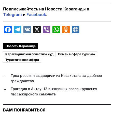
Подписывайтесь на Новости Караганды в
Telegram
и
Facebook
.
F
T
V
X
V
W
O
M
a
e
K
i
h
d
a
c
l
b
a
n
i
Новости Караганда
e
e
e
t
o
l
Карагандинский областной суд
Обман в сфере туризма
b
g
r
s
k
.
Туристическая афера
o
r
A
l
R
o
a
p
a
u
←
Трех россиян выдворили из Казахстана за двойное
гражданство
k
m
p
s
→
Трагедия в Актау: 12 выживших после крушения
s
пассажирского самолета
n
i
ВАМ ПОНРАВИТЬСЯ
k