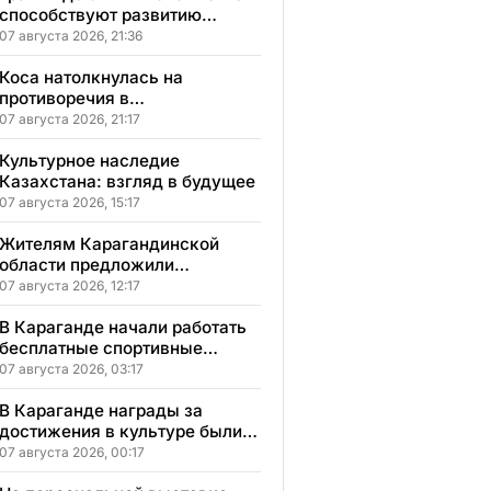
способствуют развитию
социального бизнеса в
07 августа 2026, 21:36
Карагандинской области
Коса натолкнулась на
противоречия в
Карагандинской области
07 августа 2026, 21:17
Культурное наследие
Казахстана: взгляд в будущее
07 августа 2026, 15:17
Жителям Карагандинской
области предложили
бесплатное обучение с
07 августа 2026, 12:17
гарантией трудоустройства
В Караганде начали работать
бесплатные спортивные
секции для детей с
07 августа 2026, 03:17
инвалидностью
В Караганде награды за
достижения в культуре были
вручены 5 лауреатам
07 августа 2026, 00:17