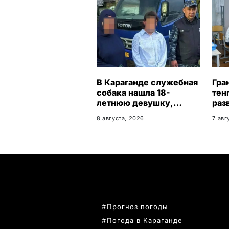
В Караганде служебная
Гра
собака нашла 18-
тен
летнюю девушку,
раз
пропавшую после
биз
8 августа, 2026
7 авг
свидания
Кар
обл
ПОПУЛЯРНЫЕ ТЕМЫ
Прогноз погоды
Погода в Караганде