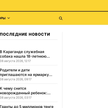
ОРЫ
ПОСЛЕДНИЕ НОВОСТИ
В Караганде служебная
собака нашла 18-летнюю
девушку, пропавшую после
08 августа 2026, 12:17
свидания
Родители и дети
приглашаются на ярмарку
школьной одежды в
08 августа 2026, 09:17
Казахстане
К чему снится
новорожденный ребенок:
сонник, толкование и
08 августа 2026, 03:17
значение сна
Гранты до 5 миллионов тенге