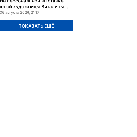
На персональной выставке
юной художницы Виталины
представлено 156 работ
06 августа 2026, 21:17
ПОКАЗАТЬ ЕЩЁ