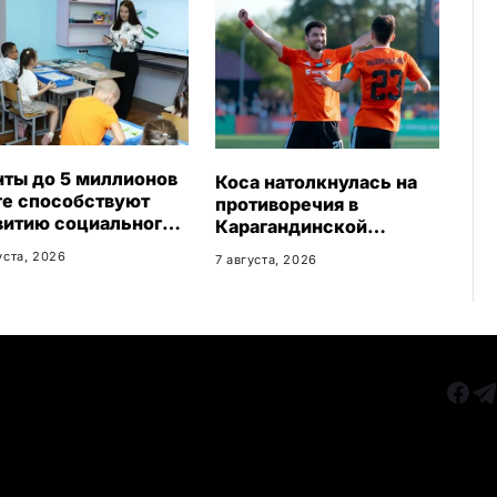
нты до 5 миллионов
Коса натолкнулась на
ге способствуют
противоречия в
витию социального
Карагандинской
неса в
области
уста, 2026
7 августа, 2026
агандинской
асти
РУБРИКИ
Все главные новости
КАРА
Новости Казахстан