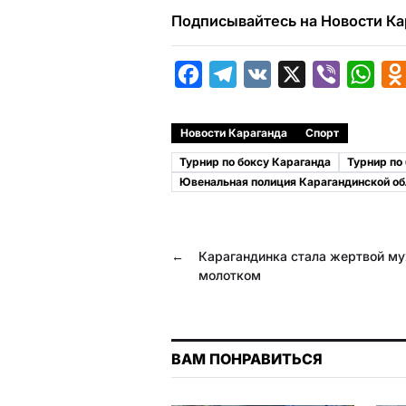
Подписывайтесь на Новости Ка
F
T
V
X
V
W
a
e
K
i
h
c
l
b
a
Новости Караганда
Спорт
e
e
e
t
Турнир по боксу Караганда
Турнир по
b
g
r
s
Ювенальная полиция Карагандинской об
o
r
A
o
a
p
←
Карагандинка стала жертвой м
k
m
p
молотком
ВАМ ПОНРАВИТЬСЯ