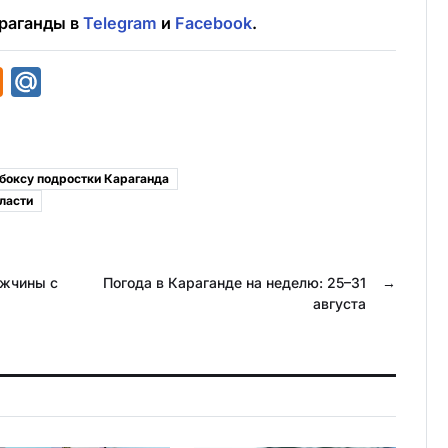
раганды в
Telegram
и
Facebook
.
O
M
d
a
n
i
o
l
 боксу подростки Караганда
k
.
ласти
l
R
a
u
ужчины с
Погода в Караганде на неделю: 25–31
→
s
августа
s
n
i
k
i