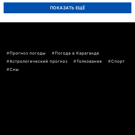
ПОКАЗАТЬ ЕЩЁ
ПОПУЛЯРНЫЕ ТЕМЫ
Прогноз погоды
Погода в Караганде
Астрологический прогноз
Толкование
Спорт
Сны
РУБРИКИ
Все главные новости
Новости Казахстан
Новости Караганда
Статьи и Обзоры
Новости бизнеса