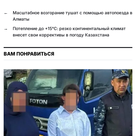
b
g
r
s
k
.
o
r
A
l
R
←
Масштабное возгорание тушат с помощью автопоезда в
o
a
p
a
u
Алматы
k
m
p
s
→
Потепление до +15°С: резко континентальный климат
внесет свои коррективы в погоду Казахстана
s
n
ВАМ ПОНРАВИТЬСЯ
i
k
i