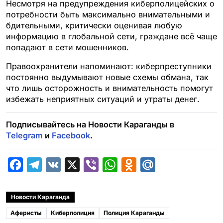
Несмотря на предупреждения киберполицейских о
потребности быть максимально внимательными и
бдительными, критически оценивая любую
информацию в глобальной сети, граждане всё чаще
попадают в сети мошенников.
Правоохранители напоминают: киберпреступники
постоянно выдумывают новые схемы обмана, так
что лишь осторожность и внимательность помогут
избежать неприятных ситуаций и утраты денег.
Подписывайтесь на Новости Караганды в
Telegram
и
Facebook
.
F
T
V
X
V
W
O
M
a
e
K
i
h
d
a
c
l
b
a
n
i
Новости Караганда
e
e
e
t
o
l
Аферисты
Киберполиция
Полиция Караганды