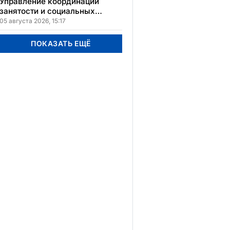
Управление координации
занятости и социальных
программ Карагандинской
05 августа 2026, 15:17
области сменило место
расположения
ПОКАЗАТЬ ЕЩЁ