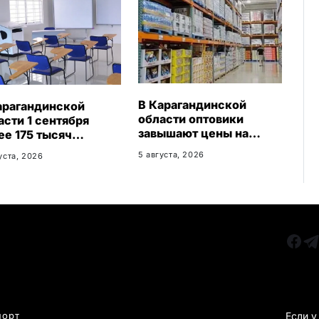
В Карагандинской
арагандинской
области оптовики
асти 1 сентября
завышают цены на
ее 175 тысяч
продукты до 50%
льников начнут
5 августа, 2026
уста, 2026
бный год
РУБРИКИ
Все главные новости
КАРА
Новости Казахстан
Новости Караганда
порт
Если у