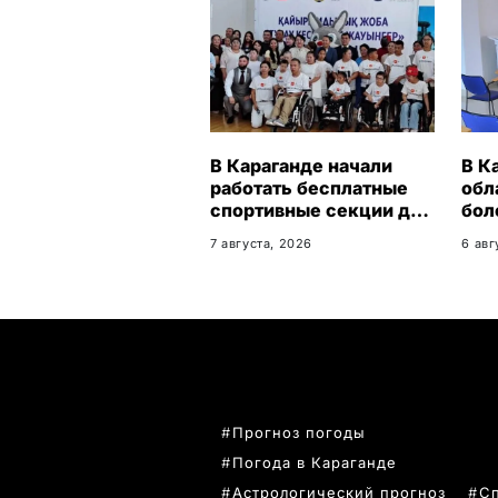
В Караганде начали
В К
работать бесплатные
обл
спортивные секции для
бол
детей с инвалидностью
шко
7 августа, 2026
6 авг
уче
ПОПУЛЯРНЫЕ ТЕМЫ
Прогноз погоды
Погода в Караганде
Астрологический прогноз
С