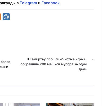
раганды в
Telegram
и
Facebook
.
O
M
d
a
n
i
o
l
k
.
l
R
a
u
В Темиртау прошли «Чистые игры»,
→
 более
собравшие 200 мешков мусора за один
s
олыни
день
s
n
i
k
i