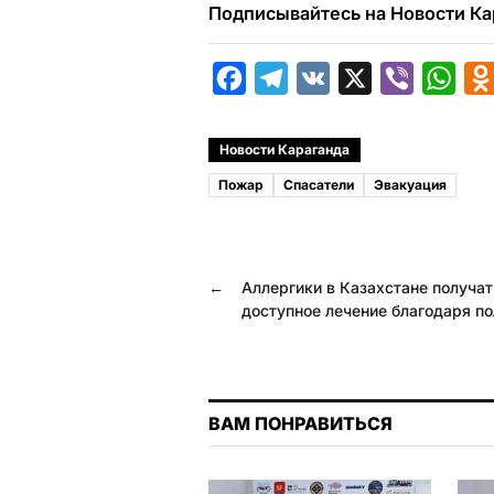
Подписывайтесь на Новости Ка
F
T
V
X
V
W
a
e
K
i
h
c
l
b
a
Новости Караганда
e
e
e
t
Пожар
Спасатели
Эвакуация
b
g
r
s
o
r
A
o
a
p
←
Аллергики в Казахстане получат
k
m
p
доступное лечение благодаря п
ВАМ ПОНРАВИТЬСЯ