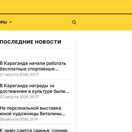
ОРЫ
ПОСЛЕДНИЕ НОВОСТИ
В Караганде начали работать
бесплатные спортивные
секции для детей с
07 августа 2026, 03:17
инвалидностью
В Караганде награды за
достижения в культуре были
вручены 5 лауреатам
07 августа 2026, 00:17
На персональной выставке
юной художницы Виталины
представлено 156 работ
06 августа 2026, 21:17
К чему снится свинья: сонник,