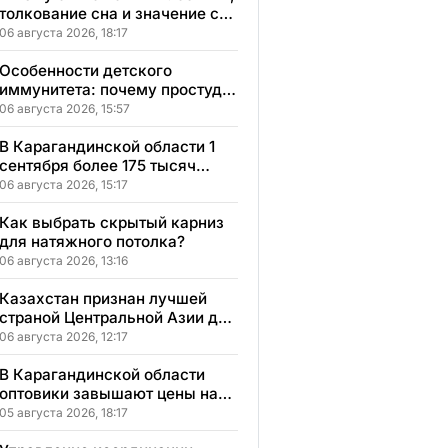
толкование сна и значение сна
для вашей жизни
06 августа 2026, 18:17
Особенности детского
иммунитета: почему простуды
у детей протекают иначе и как
06 августа 2026, 15:57
правильно им помогать
В Карагандинской области 1
сентября более 175 тысяч
школьников начнут учебный
06 августа 2026, 15:17
год
Как выбрать скрытый карниз
для натяжного потолка?
06 августа 2026, 13:16
Казахстан признан лучшей
страной Центральной Азии для
переезда
06 августа 2026, 12:17
В Карагандинской области
оптовики завышают цены на
продукты до 50%
05 августа 2026, 18:17