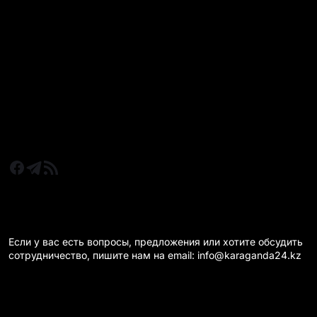
Все главные новости
Новости Казахстан
Новости Караганда
Статьи и Обзоры
Новости бизнеса
Новости спорта
КАРАГАНДА 24 НА СВЯЗИ!
Если у вас есть вопросы, предложения или хотите обсудить
сотрудничество, пишите нам на email: info@karaganda24.kz