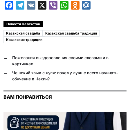
F
T
V
X
V
W
O
M
a
e
K
i
h
d
a
c
l
b
a
n
i
Новости Казахстан
e
e
e
t
o
l
Казахская свадьба
Казахская свадьба традиции
b
g
r
s
k
.
Казахские традиции
o
r
A
l
R
o
a
p
a
u
←
Пожелания выздоровления своими словами и в
картинках
k
m
p
s
→
Чешский язык с нуля: почему лучше всего начинать
s
обучение в Чехии?
n
i
ВАМ ПОНРАВИТЬСЯ
k
i