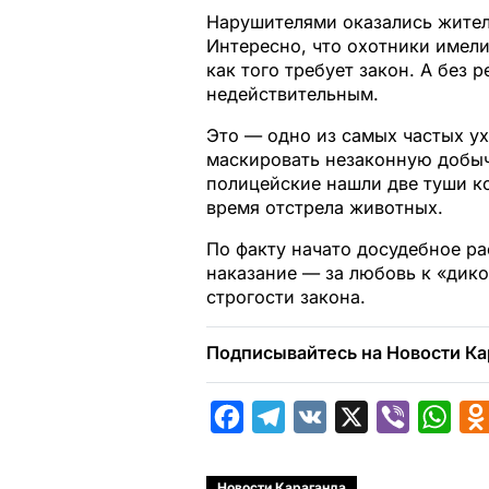
Нарушителями оказались жител
Интересно, что охотники имели
как того требует закон. А без 
недействительным.
Это — одно из самых частых у
маскировать незаконную добыч
полицейские нашли две туши ко
время отстрела животных.
По факту начато досудебное р
наказание — за любовь к «дико
строгости закона.
Подписывайтесь на Новости Ка
F
T
V
X
V
W
a
e
K
i
h
c
l
b
a
Новости Караганда