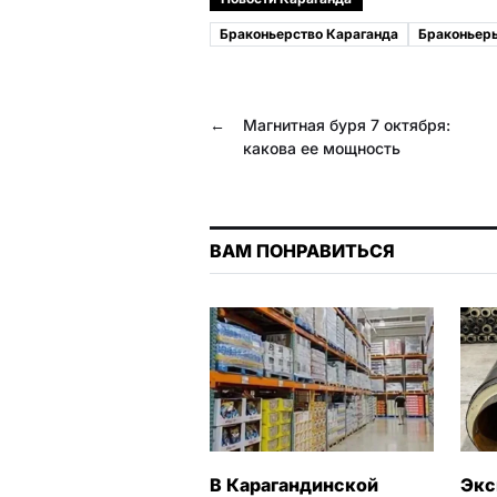
e
e
e
t
Браконьерство Караганда
Браконьер
b
g
r
s
o
r
A
←
Магнитная буря 7 октября:
o
a
p
какова ее мощность
k
m
p
ВАМ ПОНРАВИТЬСЯ
В Карагандинской
Экс