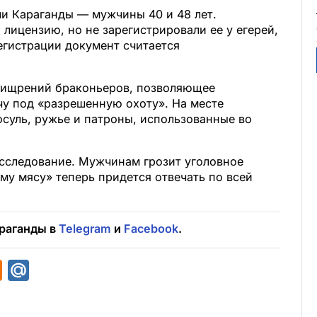
и Караганды — мужчины 40 и 48 лет.
 лицензию, но не зарегистрировали ее у егерей,
регистрации документ считается
хищрений браконьеров, позволяющее
у под «разрешенную охоту». На месте
суль, ружье и патроны, использованные во
асследование. Мужчинам грозит уголовное
му мясу» теперь придется отвечать по всей
раганды в
Telegram
и
Facebook
.
O
M
d
a
n
i