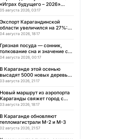
«Играх будущего – 2026»
представят два коллектива
05 августа 2026, 03:17
Экспорт Карагандинской
области увеличился на 27%:
регион осваивает новые
04 августа 2026, 18:17
рынки
Грязная посуда — сонник,
толкование сна и значение сна
по мотивам ваших ощущений
04 августа 2026, 00:17
и переживаний
В Караганде этой осенью
высадят 5000 новых деревьев
в экопарке
03 августа 2026, 21:17
Новый маршрут из аэропорта
Караганды свяжет город с
другими регионами
03 августа 2026, 18:17
Казахстана
В Караганде обновляют
тепломагистрали М-2 и М-3
02 августа 2026, 21:57