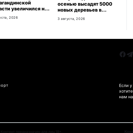
агандинской
осенью высадят 5000
асти увеличился на
новых деревьев в
: регион осваивает
экопарке
уста, 2026
3 августа, 2026
ые рынки
РУБРИКИ
Все главные новости
КАРА
Новости Казахстан
Новости Караганда
порт
Если у
хотите
Статьи и Обзоры
нам на
Новости бизнеса
Новости спорта
Кон
Контент предназначен для лиц 18+.