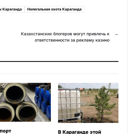
o
l
ы Караганда
Нелегальная охота Караганда
k
.
l
R
a
u
Казахстанских блогеров могут привлечь к
→
ответственности за рекламу казино
s
s
n
i
k
i
порт
В Караганде этой