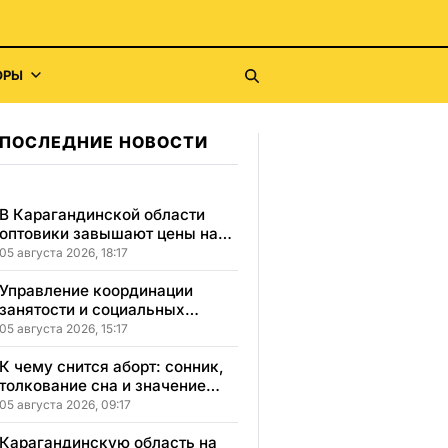
ОРЫ
ПОСЛЕДНИЕ НОВОСТИ
В Карагандинской области
оптовики завышают цены на
продукты до 50%
05 августа 2026, 18:17
Управление координации
занятости и социальных
программ Карагандинской
05 августа 2026, 15:17
области сменило место
расположения
К чему снится аборт: сонник,
толкование сна и значение
увиденного
05 августа 2026, 09:17
Карагандинскую область на