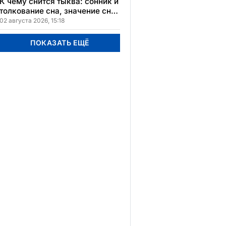
К чему снится тыква: сонник и
толкование сна, значение сна
в различных культурах
02 августа 2026, 15:18
ПОКАЗАТЬ ЕЩЁ