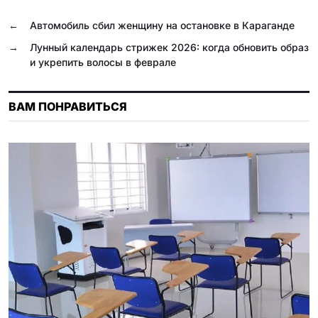
o
r
A
l
R
o
a
p
a
u
←
Автомобиль сбил женщину на остановке в Караганде
k
m
p
s
→
Лунный календарь стрижек 2026: когда обновить образ
и укрепить волосы в феврале
s
n
ВАМ ПОНРАВИТЬСЯ
i
k
i