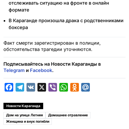
отслеживать ситуацию на фронте в онлайн
формате
В Караганде произошла драка с родственниками
боксера
Факт смерти зарегистрирован в полиции,
обстоятельства трагедии уточняются.
Подписывайтесь на Новости Караганды в
Telegram
и
Facebook
.
F
T
V
X
V
W
O
M
a
e
K
i
h
d
a
c
l
b
a
n
i
Новости Караганда
e
e
e
t
o
l
Дом на улице Летняя
Домашнее отравление
b
g
r
s
k
.
Женщина и внук погибли