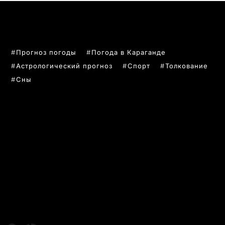
ПОПУЛЯРНЫЕ ТЕМЫ
Прогноз погоды
Погода в Караганде
Астрологический прогноз
Спорт
Толкование
Сны
РУБРИКИ
Все главные новости
Новости Казахстан
Новости Караганда
Статьи и Обзоры
Новости бизнеса
Новости спорта