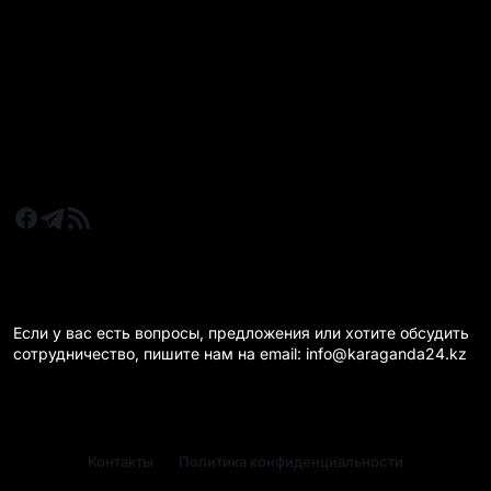
Все главные новости
Новости Казахстан
Новости Караганда
Статьи и Обзоры
Новости бизнеса
Новости спорта
КАРАГАНДА 24 НА СВЯЗИ!
Если у вас есть вопросы, предложения или хотите обсудить
сотрудничество, пишите нам на email: info@karaganda24.kz
Контакты
Политика конфиденциальности