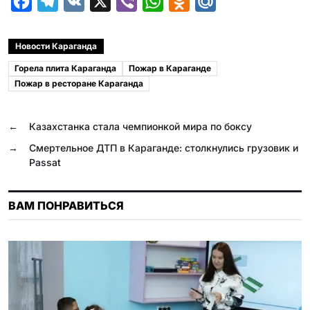
F
T
V
X
V
W
O
M
a
e
K
i
h
d
a
c
l
b
a
n
i
Новости Караганда
e
e
e
t
o
l
Горела плита Караганда
Пожар в Караганде
b
g
r
s
k
.
Пожар в ресторане Караганда
o
r
A
l
R
o
a
p
a
u
←
Казахстанка стала чемпионкой мира по боксу
k
m
p
s
→
Смертельное ДТП в Караганде: столкнулись грузовик и
Passat
s
n
ВАМ ПОНРАВИТЬСЯ
i
k
i