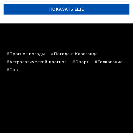
ПОКАЗАТЬ ЕЩЁ
ПОПУЛЯРНЫЕ ТЕМЫ
Прогноз погоды
Погода в Караганде
Астрологический прогноз
Спорт
Толкование
Сны
РУБРИКИ
Все главные новости
Новости Казахстан
Новости Караганда
Статьи и Обзоры
Новости бизнеса