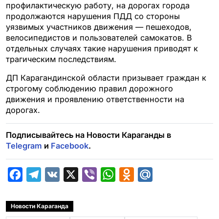
профилактическую работу, на дорогах города
продолжаются нарушения ПДД со стороны
уязвимых участников движения — пешеходов,
велосипедистов и пользователей самокатов. В
отдельных случаях такие нарушения приводят к
трагическим последствиям.
ДП Карагандинской области призывает граждан к
строгому соблюдению правил дорожного
движения и проявлению ответственности на
дорогах.
Подписывайтесь на Новости Караганды в
Telegram
и
Facebook
.
F
T
V
X
V
W
O
M
a
e
K
i
h
d
a
c
l
b
a
n
i
Новости Караганда
e
e
e
t
o
l