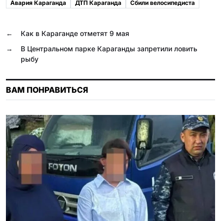
Авария Караганда
ДТП Караганда
Сбили велосипедиста
b
g
r
s
k
.
o
r
A
l
R
←
Как в Караганде отметят 9 мая
o
a
p
a
u
→
В Центральном парке Караганды запретили ловить
k
m
p
s
рыбу
s
n
ВАМ ПОНРАВИТЬСЯ
i
k
i