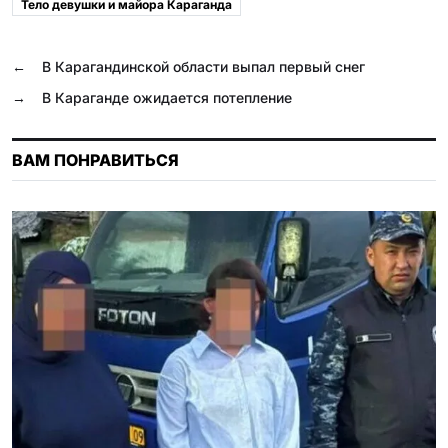
b
g
r
s
k
.
Тело девушки и майора Караганда
o
r
A
l
R
o
a
p
a
u
←
В Карагандинской области выпал первый снег
k
m
p
s
→
В Караганде ожидается потепление
s
n
ВАМ ПОНРАВИТЬСЯ
i
k
i