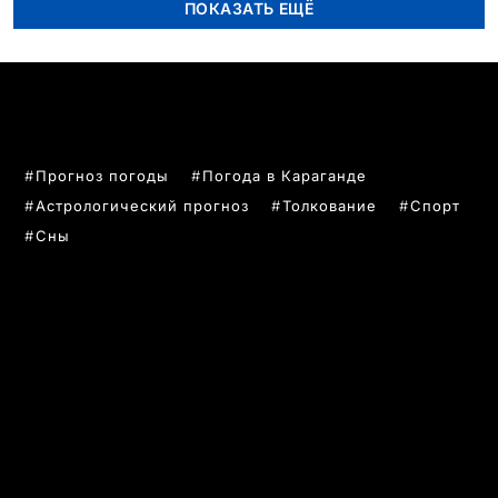
ПОКАЗАТЬ ЕЩЁ
ПОПУЛЯРНЫЕ ТЕМЫ
Прогноз погоды
Погода в Караганде
Астрологический прогноз
Толкование
Спорт
Сны
РУБРИКИ
Все главные новости
Новости Казахстан
Новости Караганда
Статьи и Обзоры
Новости бизнеса