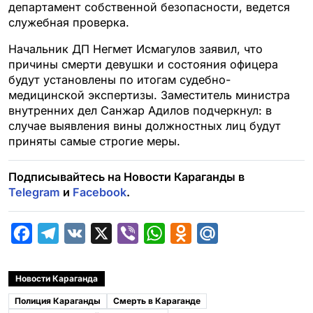
департамент собственной безопасности, ведется
служебная проверка.
Начальник ДП Негмет Исмагулов заявил, что
причины смерти девушки и состояния офицера
будут установлены по итогам судебно-
медицинской экспертизы. Заместитель министра
внутренних дел Санжар Адилов подчеркнул: в
случае выявления вины должностных лиц будут
приняты самые строгие меры.
Подписывайтесь на Новости Караганды в
Telegram
и
Facebook
.
F
T
V
X
V
W
O
M
a
e
K
i
h
d
a
c
l
b
a
n
i
Новости Караганда
e
e
e
t
o
l
Полиция Караганды
Смерть в Караганде