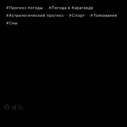
Прогноз погоды
Погода в Караганде
Астрологический прогноз
Спорт
Толкование
Сны
РУБРИКИ
Все главные новости
Новости Казахстан
Новости Караганда
Статьи и Обзоры
Новости бизнеса
Новости спорта
КАРАГАНДА 24 НА СВЯЗИ!