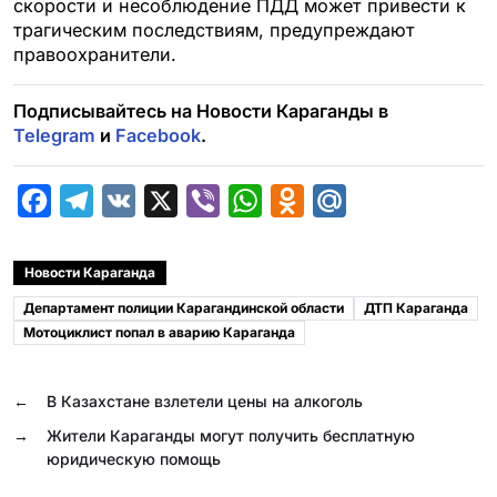
скорости и несоблюдение ПДД может привести к
трагическим последствиям, предупреждают
правоохранители.
Подписывайтесь на Новости Караганды в
Telegram
и
Facebook
.
F
T
V
X
V
W
O
M
a
e
K
i
h
d
a
c
l
b
a
n
i
Новости Караганда
e
e
e
t
o
l
Департамент полиции Карагандинской области
ДТП Караганда
b
g
r
s
k
.
Мотоциклист попал в аварию Караганда
o
r
A
l
R
o
a
p
a
u
←
В Казахстане взлетели цены на алкоголь
k
m
p
s
→
Жители Караганды могут получить бесплатную
юридическую помощь
s