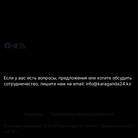
Новости Караганда
Статьи и Обзоры
Новости бизнеса
Новости спорта
КАРАГАНДА 24 НА СВЯЗИ!
Если у вас есть вопросы, предложения или хотите обсудить
сотрудничество, пишите нам на email: info@karaganda24.kz
Контакты
Политика конфиденциальности
Все права защищены © 2026 Караганда 24. Контент предназначен для
лиц 18+.