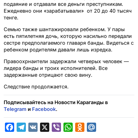
подаяние и отдавали все деньги преступникам.
Ежедневно они «зарабатывали» от 20 до 40 тысяч
тенге.
Семью также шантажировали ребенком. У пары
есть пятилетняя дочь, которую насильно передали
сестре предполагаемого главаря банды. Видеться с
ребенком родителям давали лишь изредка.
Правоохрнаители задержали четверых человек —
лидера банды и троих исполнителей. Все
задержанные отрицают свою вину.
Следствие продолжается.
Подписывайтесь на Новости Караганды в
Telegram
и
Facebook
.
F
T
V
X
V
W
O
M
a
e
K
i
h
d
a