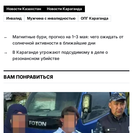
c
l
b
a
n
i
Новости Казахстан
Новости Караганда
e
e
e
t
o
l
Инвалид
Мужчина с инвалидностью
ОПГ Караганда
b
g
r
s
k
.
o
r
A
l
R
←
Магнитные бури, прогноз на 1–3 мая: чего ожидать от
o
a
p
a
u
солнечной активности в ближайшие дни
k
m
p
s
→
В Караганде угрожают подсудимому в деле о
резонансном убийстве
s
n
ВАМ ПОНРАВИТЬСЯ
i
k
i