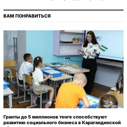
k
m
p
s
s
ВАМ ПОНРАВИТЬСЯ
n
i
k
i
Гранты до 5 миллионов тенге способствуют
развитию социального бизнеса в Карагандинской