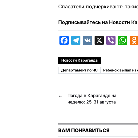
Спасатели подчёркивают: таки
Подписывайтесь на Новости Ка
F
T
V
X
V
W
a
e
K
i
h
c
l
b
a
Новости Караганда
e
e
e
t
Департамент по ЧС
Ребенок выпал из 
b
g
r
s
o
r
A
←
Погода в Караганде на
o
a
p
неделю: 25–31 августа
k
m
p
ВАМ ПОНРАВИТЬСЯ