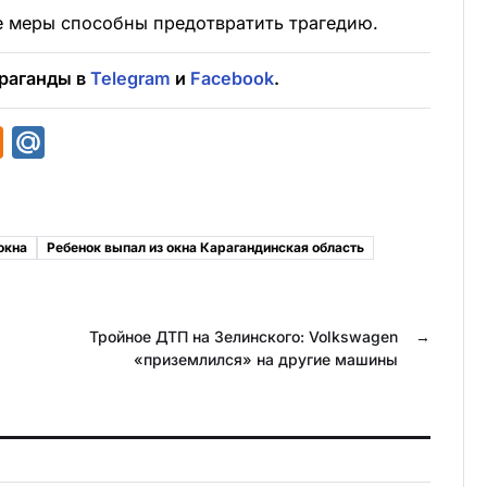
е меры способны предотвратить трагедию.
раганды в
Telegram
и
Facebook
.
O
M
d
a
n
i
o
l
окна
Ребенок выпал из окна Карагандинская область
k
.
l
R
a
u
Тройное ДТП на Зелинского: Volkswagen
→
«приземлился» на другие машины
s
s
n
i