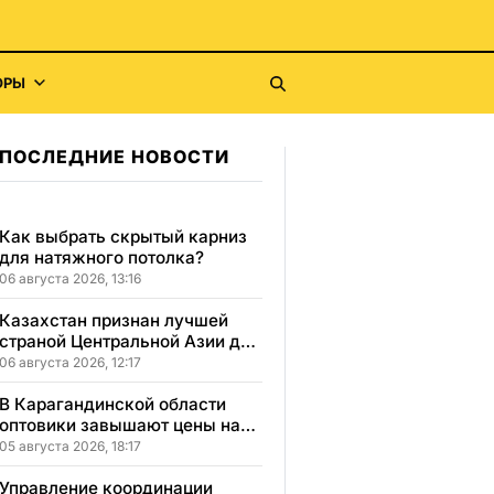
ОРЫ
ПОСЛЕДНИЕ НОВОСТИ
Как выбрать скрытый карниз
для натяжного потолка?
06 августа 2026, 13:16
Казахстан признан лучшей
страной Центральной Азии для
переезда
06 августа 2026, 12:17
В Карагандинской области
оптовики завышают цены на
продукты до 50%
05 августа 2026, 18:17
Управление координации