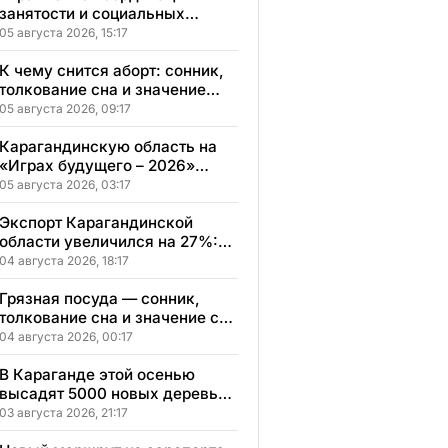
занятости и социальных
программ Карагандинской
05 августа 2026, 15:17
области сменило место
расположения
К чему снится аборт: сонник,
толкование сна и значение
увиденного
05 августа 2026, 09:17
Карагандинскую область на
«Играх будущего – 2026»
представят два коллектива
05 августа 2026, 03:17
Экспорт Карагандинской
области увеличился на 27%:
регион осваивает новые
04 августа 2026, 18:17
рынки
Грязная посуда — сонник,
толкование сна и значение сна
по мотивам ваших ощущений
04 августа 2026, 00:17
и переживаний
В Караганде этой осенью
высадят 5000 новых деревьев
в экопарке
03 августа 2026, 21:17