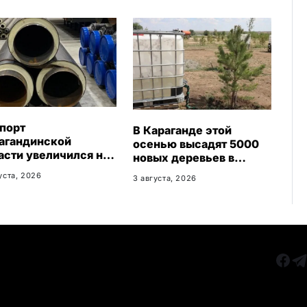
k
i
порт
В Караганде этой
агандинской
осенью высадят 5000
асти увеличился на
новых деревьев в
: регион осваивает
экопарке
уста, 2026
3 августа, 2026
ые рынки
РУБРИКИ
Все главные новости
КАРА