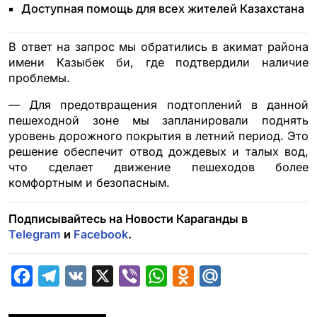
Доступная помощь для всех жителей Казахстана
В ответ на запрос мы обратились в акимат района
имени Казыбек би, где подтвердили наличие
проблемы.
— Для предотвращения подтоплений в данной
пешеходной зоне мы запланировали поднять
уровень дорожного покрытия в летний период. Это
решение обеспечит отвод дождевых и талых вод,
что сделает движение пешеходов более
комфортным и безопасным.
Подписывайтесь на Новости Караганды в
Telegram
и
Facebook
.
F
T
V
X
V
W
O
M
a
e
K
i
h
d
a