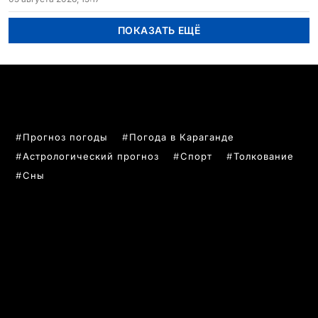
ПОКАЗАТЬ ЕЩЁ
ПОПУЛЯРНЫЕ ТЕМЫ
Прогноз погоды
Погода в Караганде
Астрологический прогноз
Спорт
Толкование
Сны
РУБРИКИ
Все главные новости
Новости Казахстан
Новости Караганда
Статьи и Обзоры