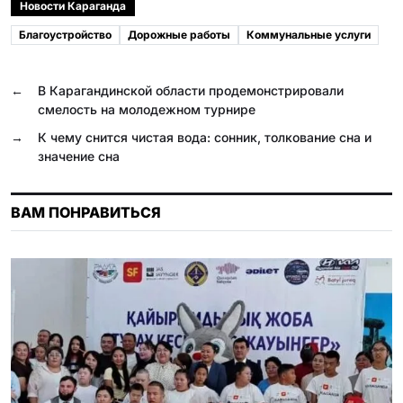
c
l
b
a
n
i
Новости Караганда
e
e
e
t
o
l
Благоустройство
Дорожные работы
Коммунальные услуги
b
g
r
s
k
.
o
r
A
l
R
←
В Карагандинской области продемонстрировали
o
a
p
a
u
смелость на молодежном турнире
k
m
p
s
→
К чему снится чистая вода: сонник, толкование сна и
значение сна
s
n
ВАМ ПОНРАВИТЬСЯ
i
k
i