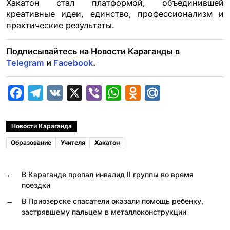
Хакатон стал платформой, объединившей
креативные идеи, единство, профессионализм и
практические результаты.
Подписывайтесь на Новости Караганды в
Telegram
и
Facebook
.
F
T
V
X
V
W
O
M
a
e
K
i
h
d
a
c
l
b
a
n
i
Новости Караганда
e
e
e
t
o
l
Образование
Учителя
Хакатон
b
g
r
s
k
.
o
r
A
l
R
←
В Караганде пропал инвалид II группы во время
o
a
p
a
u
поездки
k
m
p
s
→
В Приозерске спасатели оказали помощь ребенку,
застрявшему пальцем в металлоконструкции
s