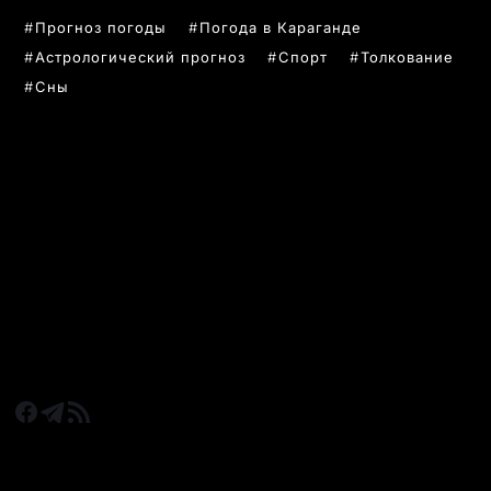
Прогноз погоды
Погода в Караганде
Астрологический прогноз
Спорт
Толкование
Сны
РУБРИКИ
Все главные новости
Новости Казахстан
Новости Караганда
Статьи и Обзоры
Новости бизнеса
Новости спорта
КАРАГАНДА 24 НА СВЯЗИ!