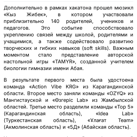
Дополнительно в рамках хакатона прошел мюзикл
«Кыз Жибек», в котором участвовали
приблизительно 140 родителей, учеников и
педагогов. Это событие способствовало
укреплению связей между школой, родителями и
учащимися, а также содействовало развитию
творческих и гибких навыков (soft skills). Важным
моментом стало представление авторской
настольной игры «TAMYR», созданной учителем
биологии гимназии имени Абая.
В результате первого места была удостоена
команда «Action Vibe KRG» из Карагандинской
области. Второе место заняли команды «OZYQ» из
Мангистауской и «Өзгеріс Lab» из Жамбылской
областей. Третье место разделили команды «Тор 5»
(Карагандинская область), «Idea Lab»
(Туркестанская область), «Ұлағат Team»
(Акмолинская область) и «5Д» (Абайская область).