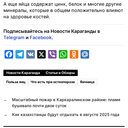
А еще яйца содержат цинк, белок и многие другие
минералы, которые в общем положительно влияют
на здоровье костей.
Подписывайтесь на Новости Караганды в
Telegram
и
Facebook
.
F
T
V
X
V
W
O
M
a
e
K
i
h
d
a
c
l
b
a
n
i
Новости Караганда
Статьи и Обзоры
e
e
e
t
o
l
Польза яиц
Что есть при остеопорозе
Яичница
b
g
r
s
k
.
o
r
A
l
R
←
Масштабный пожар в Каркаралинском районе: пламя
o
a
p
a
u
бушевало почти двое суток
k
m
p
s
→
Как казахстанцы будут отдыхать в августе 2025 года
s