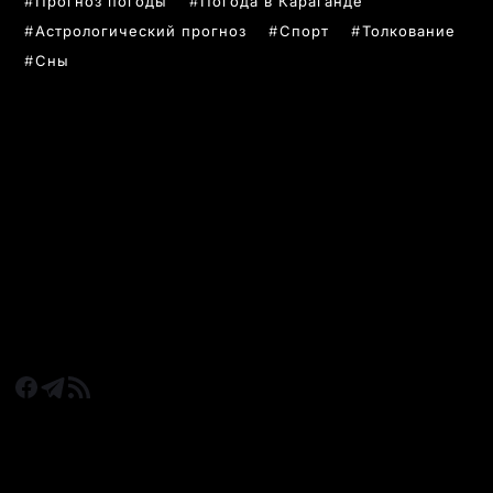
Прогноз погоды
Погода в Караганде
Астрологический прогноз
Спорт
Толкование
Сны
РУБРИКИ
Все главные новости
Новости Казахстан
Новости Караганда
Статьи и Обзоры
Новости бизнеса
Новости спорта
КАРАГАНДА 24 НА СВЯЗИ!