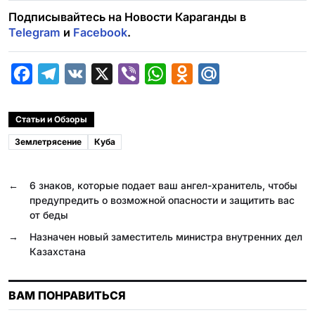
Подписывайтесь на Новости Караганды в
Telegram
и
Facebook
.
F
T
V
X
V
W
O
M
a
e
K
i
h
d
a
c
l
b
a
n
i
Статьи и Обзоры
e
e
e
t
o
l
Землетрясение
Куба
b
g
r
s
k
.
o
r
A
l
R
←
6 знаков, которые подает ваш ангел-хранитель, чтобы
o
a
p
a
u
предупредить о возможной опасности и защитить вас
от беды
k
m
p
s
→
Назначен новый заместитель министра внутренних дел
s
Казахстана
n
i
ВАМ ПОНРАВИТЬСЯ
k