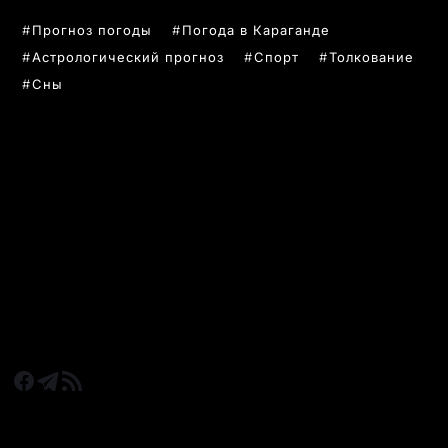
Прогноз погоды
Погода в Караганде
Астрологический прогноз
Спорт
Толкование
Сны
РУБРИКИ
Все главные новости
Новости Казахстан
Новости Караганда
Статьи и Обзоры
Новости бизнеса
Новости спорта
КАРАГАНДА 24 НА СВЯЗИ!