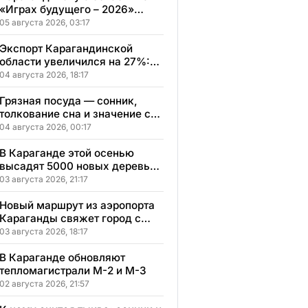
«Играх будущего – 2026»
представят два коллектива
05 августа 2026, 03:17
Экспорт Карагандинской
области увеличился на 27%:
регион осваивает новые
04 августа 2026, 18:17
рынки
Грязная посуда — сонник,
толкование сна и значение сна
по мотивам ваших ощущений
04 августа 2026, 00:17
и переживаний
В Караганде этой осенью
высадят 5000 новых деревьев
в экопарке
03 августа 2026, 21:17
Новый маршрут из аэропорта
Караганды свяжет город с
другими регионами
03 августа 2026, 18:17
Казахстана
В Караганде обновляют
тепломагистрали М-2 и М-3
02 августа 2026, 21:57