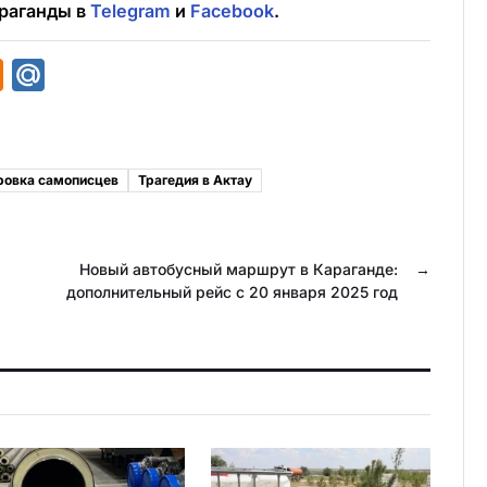
раганды в
Telegram
и
Facebook
.
O
M
d
a
n
i
o
l
овка самописцев
Трагедия в Актау
k
.
l
R
a
u
Новый автобусный маршрут в Караганде:
→
дополнительный рейс с 20 января 2025 год
s
s
n
i
k
i