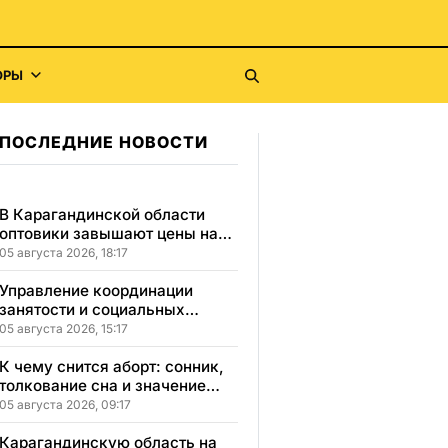
ОРЫ
ПОСЛЕДНИЕ НОВОСТИ
В Карагандинской области
оптовики завышают цены на
продукты до 50%
05 августа 2026, 18:17
Управление координации
занятости и социальных
программ Карагандинской
05 августа 2026, 15:17
области сменило место
расположения
К чему снится аборт: сонник,
толкование сна и значение
увиденного
05 августа 2026, 09:17
Карагандинскую область на