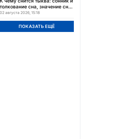
К чему снится тыква: сонник и
толкование сна, значение сна
в различных культурах
02 августа 2026, 15:18
ПОКАЗАТЬ ЕЩЁ