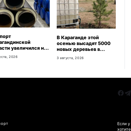
порт
В Караганде этой
агандинской
осенью высадят 5000
асти увеличился на
новых деревьев в
: регион осваивает
экопарке
уста, 2026
3 августа, 2026
ые рынки
РУБРИКИ
Все главные новости
КАРА
Новости Казахстан
Новости Караганда
порт
Если у
хотите
Статьи и Обзоры