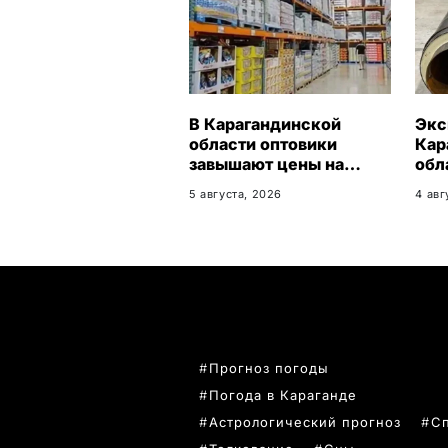
В Карагандинской
Экс
области оптовики
Кар
завышают цены на
обл
продукты до 50%
27%
5 августа, 2026
4 авг
нов
ПОПУЛЯРНЫЕ ТЕМЫ
Прогноз погоды
Погода в Караганде
Астрологический прогноз
С