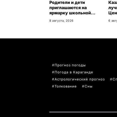
Родители и дети
Каз
приглашаются на
луч
ярмарку школьной
Цен
одежды в Казахстане
пер
8 августа, 2026
6 авг
ПОПУЛЯРНЫЕ ТЕМЫ
Прогноз погоды
Погода в Караганде
Астрологический прогноз
С
Толкование
Сны