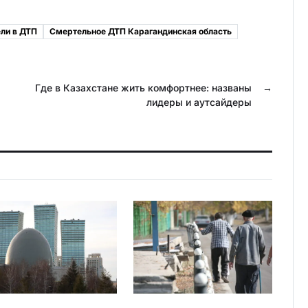
n
i
o
l
ели в ДТП
Смертельное ДТП Карагандинская область
k
.
l
R
a
u
Где в Казахстане жить комфортнее: названы
→
лидеры и аутсайдеры
s
s
n
i
k
i