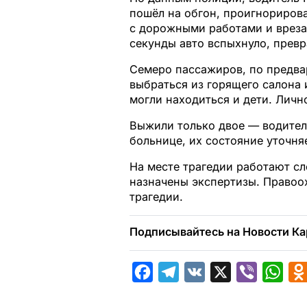
пошёл на обгон, проигнориров
с дорожными работами и вреза
секунды авто вспыхнуло, прев
Семеро пассажиров, по предва
выбраться из горящего салона 
могли находиться и дети. Личн
Выжили только двое — водител
больнице, их состояние уточня
На месте трагедии работают сл
назначены экспертизы. Правоо
трагедии.
Подписывайтесь на Новости Ка
F
T
V
X
V
W
a
e
K
i
h