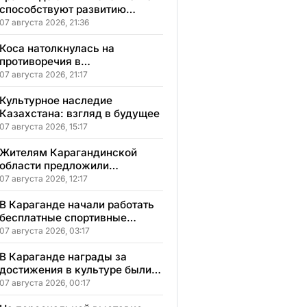
способствуют развитию
социального бизнеса в
07 августа 2026, 21:36
Карагандинской области
Коса натолкнулась на
противоречия в
Карагандинской области
07 августа 2026, 21:17
Культурное наследие
Казахстана: взгляд в будущее
07 августа 2026, 15:17
Жителям Карагандинской
области предложили
бесплатное обучение с
07 августа 2026, 12:17
гарантией трудоустройства
В Караганде начали работать
бесплатные спортивные
секции для детей с
07 августа 2026, 03:17
инвалидностью
В Караганде награды за
достижения в культуре были
вручены 5 лауреатам
07 августа 2026, 00:17