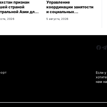
ахстан признан
Управление
шей страной
координации занятости
тральной Азии для
и социальных
еезда
программ
уста, 2026
5 августа, 2026
Карагандинской
области сменило место
расположения
РУБРИКИ
Все главные новости
КАРА
Новости Казахстан
Новости Караганда
порт
Если у
хотите
Статьи и Обзоры
нам на
Новости бизнеса
Новости спорта