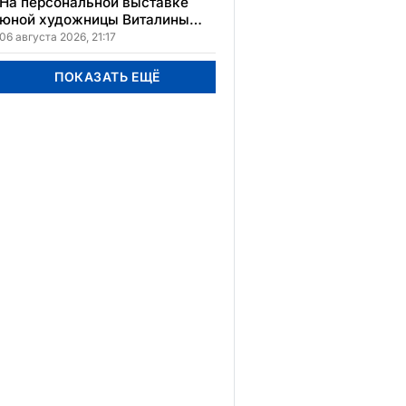
На персональной выставке
юной художницы Виталины
представлено 156 работ
06 августа 2026, 21:17
ПОКАЗАТЬ ЕЩЁ