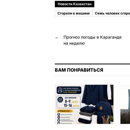
c
l
b
a
Новости Казахстан
e
e
e
t
Сгорели в машине
Семь человек сгор
b
g
r
s
o
r
A
←
Прогноз погоды в Караганде
o
a
p
на неделю
k
m
p
ВАМ ПОНРАВИТЬСЯ