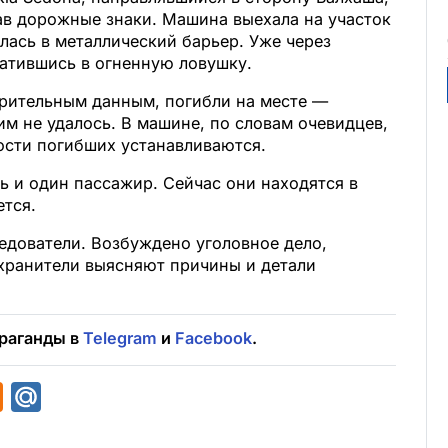
ав дорожные знаки. Машина выехала на участок
лась в металлический барьер. Уже через
ратившись в огненную ловушку.
рительным данным, погибли на месте —
им не удалось. В машине, по словам очевидцев,
ости погибших устанавливаются.
ь и один пассажир. Сейчас они находятся в
ется.
едователи. Возбуждено уголовное дело,
хранители выясняют причины и детали
раганды в
Telegram
и
Facebook
.
O
M
d
a