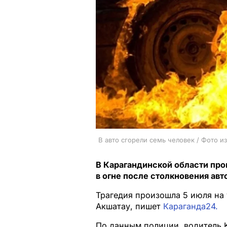
В авто сгорели семь человек / Фото и
В Карагандинской области пр
в огне после столкновения ав
Трагедия произошла 5 июля на
Акшатау, пишет
Караганда24.
По данным полиции, водитель K