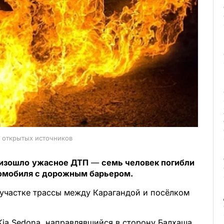
з открытых источников
оизошло
ужасное ДТП
—
семь человек погибли
томобиля с дорожным барьером.
 участке трассы между Карагандой и посёлком
ia Sedona, направлявшийся в сторону Балхаша,