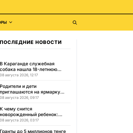
ОРЫ
ПОСЛЕДНИЕ НОВОСТИ
В Караганде служебная
собака нашла 18-летнюю
девушку, пропавшую после
08 августа 2026, 12:17
свидания
Родители и дети
приглашаются на ярмарку
школьной одежды в
08 августа 2026, 09:17
Казахстане
К чему снится
новорожденный ребенок:
сонник, толкование и
08 августа 2026, 03:17
значение сна
Гранты до 5 миллионов тенге