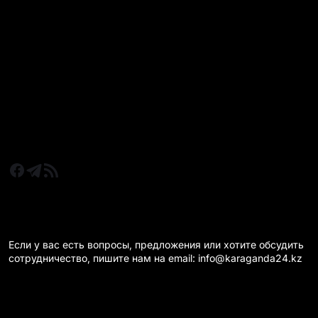
Все главные новости
Новости Казахстан
Новости Караганда
Статьи и Обзоры
Новости бизнеса
Новости спорта
КАРАГАНДА 24 НА СВЯЗИ!
Если у вас есть вопросы, предложения или хотите обсудить
сотрудничество, пишите нам на email: info@karaganda24.kz