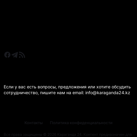
Новости Казахстан
Новости Караганда
Статьи и Обзоры
Новости бизнеса
Новости спорта
КАРАГАНДА 24 НА СВЯЗИ!
Если у вас есть вопросы, предложения или хотите обсудить
сотрудничество, пишите нам на email: info@karaganda24.kz
Контакты
Политика конфиденциальности
Все права защищены © 2026 Караганда 24. Контент предназначен для