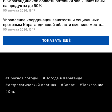
В Карагандинской области оптовики завышают цены
на продукты до 50%
05 августа 2026, 18:17
Управление координации занятости и социальных
программ Карагандинской области сменило место
расположения
05 августа 2026, 15:17
ПОКАЗАТЬ ЕЩЁ
ПОПУЛЯРНЫЕ ТЕМЫ
Прогноз погоды
Погода в Караганде
Астрологический прогноз
Спорт
Толкование
Сны
РУБРИКИ