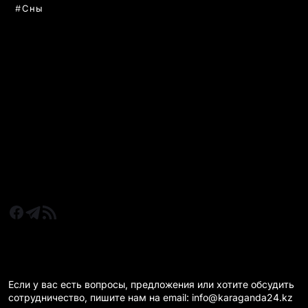
Сны
РУБРИКИ
Все главные новости
Новости Казахстан
Новости Караганда
Статьи и Обзоры
Новости бизнеса
Новости спорта
КАРАГАНДА 24 НА СВЯЗИ!
Если у вас есть вопросы, предложения или хотите обсудить
сотрудничество, пишите нам на email: info@karaganda24.kz