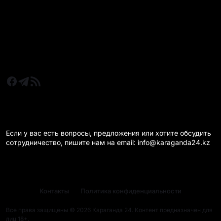
Новости Караганда
Статьи и Обзоры
Новости бизнеса
Новости спорта
КАРАГАНДА 24 НА СВЯЗИ!
Если у вас есть вопросы, предложения или хотите обсудить
сотрудничество, пишите нам на email: info@karaganda24.kz
Контакты
Политика конфиденциальности
Все права защищены © 2026 Караганда 24. Контент предназначен для
лиц 18+.