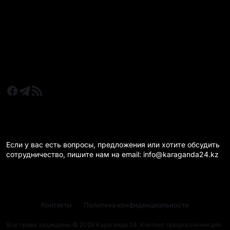
Новости Казахстан
Новости Караганда
Статьи и Обзоры
Новости бизнеса
Новости спорта
КАРАГАНДА 24 НА СВЯЗИ!
Если у вас есть вопросы, предложения или хотите обсудить
сотрудничество, пишите нам на email: info@karaganda24.kz
Контакты
Политика конфиденциальности
Все права защищены © 2026 Караганда 24. Контент предназначен для