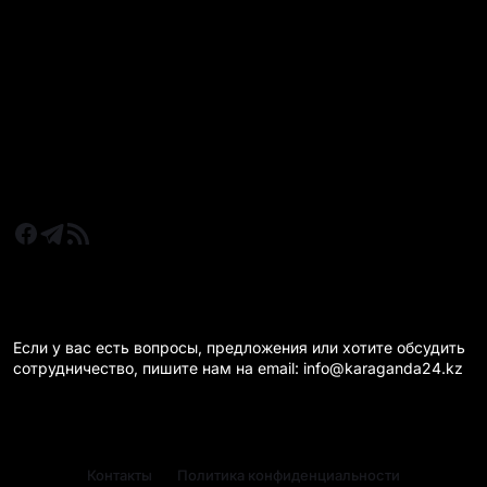
Все главные новости
Новости Казахстан
Новости Караганда
Статьи и Обзоры
Новости бизнеса
Новости спорта
КАРАГАНДА 24 НА СВЯЗИ!
Если у вас есть вопросы, предложения или хотите обсудить
сотрудничество, пишите нам на email: info@karaganda24.kz
Контакты
Политика конфиденциальности