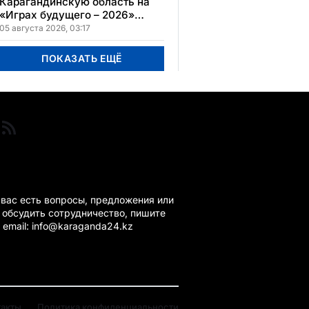
Карагандинскую область на
«Играх будущего – 2026»
представят два коллектива
05 августа 2026, 03:17
ПОКАЗАТЬ ЕЩЁ
ГАНДА 24 НА СВЯЗИ!
 вас есть вопросы, предложения или
 обсудить сотрудничество, пишите
 email: info@karaganda24.kz
такты
Политика конфиденциальности