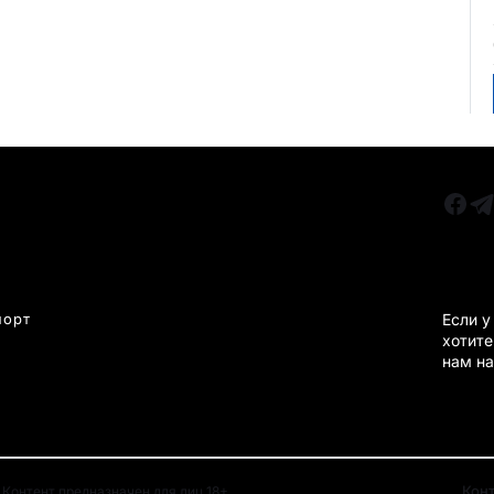
РУБРИКИ
Все главные новости
КАРА
Новости Казахстан
Новости Караганда
порт
Если у
хотите
Статьи и Обзоры
нам на
Новости бизнеса
Новости спорта
Кон
Контент предназначен для лиц 18+.