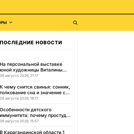
ОРЫ
ПОСЛЕДНИЕ НОВОСТИ
На персональной выставке
юной художницы Виталины
представлено 156 работ
06 августа 2026, 21:17
К чему снится свинья: сонник,
толкование сна и значение сна
для вашей жизни
06 августа 2026, 18:17
Особенности детского
иммунитета: почему простуды
у детей протекают иначе и как
06 августа 2026, 15:57
правильно им помогать
В Карагандинской области 1