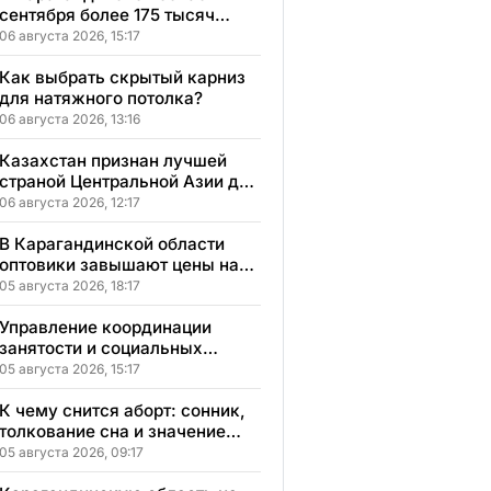
сентября более 175 тысяч
школьников начнут учебный
06 августа 2026, 15:17
год
Как выбрать скрытый карниз
для натяжного потолка?
06 августа 2026, 13:16
Казахстан признан лучшей
страной Центральной Азии для
переезда
06 августа 2026, 12:17
В Карагандинской области
оптовики завышают цены на
продукты до 50%
05 августа 2026, 18:17
Управление координации
занятости и социальных
программ Карагандинской
05 августа 2026, 15:17
области сменило место
расположения
К чему снится аборт: сонник,
толкование сна и значение
увиденного
05 августа 2026, 09:17