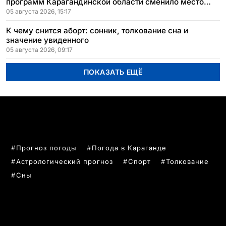
программ Карагандинской области сменило место
расположения
05 августа 2026, 15:17
К чему снится аборт: сонник, толкование сна и
значение увиденного
05 августа 2026, 09:17
ПОКАЗАТЬ ЕЩЁ
ПОПУЛЯРНЫЕ ТЕМЫ
Прогноз погоды
Погода в Караганде
Астрологический прогноз
Спорт
Толкование
Сны
РУБРИКИ