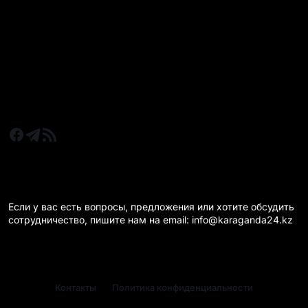
Все главные новости
Новости Казахстан
Новости Караганда
Статьи и Обзоры
Новости бизнеса
Новости спорта
КАРАГАНДА 24 НА СВЯЗИ!
Если у вас есть вопросы, предложения или хотите обсудить
сотрудничество, пишите нам на email: info@karaganda24.kz
Контакты
Политика конфиденциальности