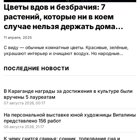
Цветы вдов и безбрачия: 7
растений, которые ни в коем
случае нельзя держать дома
незамужним девушкам
11 апреля, 2025
С виду — обычные комнатные цветы. Красивые, зелёные,
украшают интерьер и очищают воздух. Но народные…
ПОСЛЕДНИЕ НОВОСТИ
В Караганде награды за достижения в культуре были
вручены 5 лауреатам
07 августа 2026, 00:17
На персональной выставке юной художницы Виталины
представлено 156 работ
06 августа 2026, 21:17
К чему снится свинья: сонник, толкование сна и