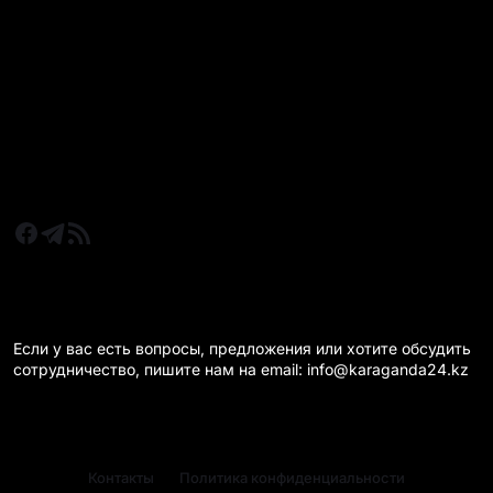
Все главные новости
Новости Казахстан
Новости Караганда
Статьи и Обзоры
Новости бизнеса
Новости спорта
КАРАГАНДА 24 НА СВЯЗИ!
Если у вас есть вопросы, предложения или хотите обсудить
сотрудничество, пишите нам на email: info@karaganda24.kz
Контакты
Политика конфиденциальности