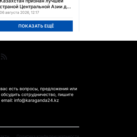
Казахстан признан лучшей
страной Центральной Азии для
переезда
06 августа 2026, 12:17
ПОКАЗАТЬ ЕЩЁ
ГАНДА 24 НА СВЯЗИ!
 вас есть вопросы, предложения или
 обсудить сотрудничество, пишите
 email: info@karaganda24.kz
такты
Политика конфиденциальности