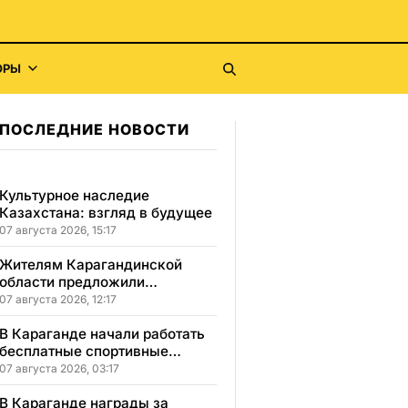
ОРЫ
ПОСЛЕДНИЕ НОВОСТИ
Культурное наследие
Казахстана: взгляд в будущее
07 августа 2026, 15:17
Жителям Карагандинской
области предложили
бесплатное обучение с
07 августа 2026, 12:17
гарантией трудоустройства
В Караганде начали работать
бесплатные спортивные
секции для детей с
07 августа 2026, 03:17
инвалидностью
В Караганде награды за