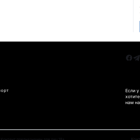
РУБРИКИ
Все главные новости
КАРА
Новости Казахстан
Новости Караганда
порт
Если у
хотите
Статьи и Обзоры
нам на
Новости бизнеса
Новости спорта
Кон
Контент предназначен для лиц 18+.