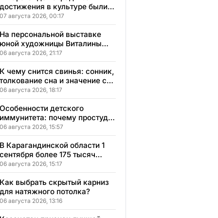
достижения в культуре были
вручены 5 лауреатам
07 августа 2026, 00:17
На персональной выставке
юной художницы Виталины
представлено 156 работ
06 августа 2026, 21:17
К чему снится свинья: сонник,
толкование сна и значение сна
для вашей жизни
06 августа 2026, 18:17
Особенности детского
иммунитета: почему простуды
у детей протекают иначе и как
06 августа 2026, 15:57
правильно им помогать
В Карагандинской области 1
сентября более 175 тысяч
школьников начнут учебный
06 августа 2026, 15:17
год
Как выбрать скрытый карниз
для натяжного потолка?
06 августа 2026, 13:16