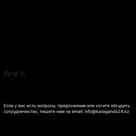
Все главные новости
Новости Казахстан
Новости Караганда
Статьи и Обзоры
Новости бизнеса
Новости спорта
КАРАГАНДА 24 НА СВЯЗИ!
Если у вас есть вопросы, предложения или хотите обсудить
сотрудничество, пишите нам на email: info@karaganda24.kz