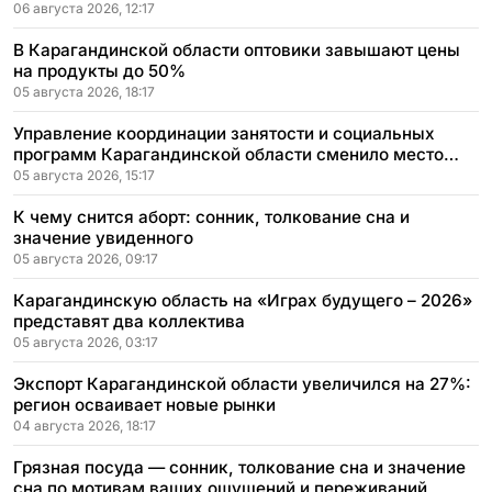
06 августа 2026, 12:17
В Карагандинской области оптовики завышают цены
на продукты до 50%
05 августа 2026, 18:17
Управление координации занятости и социальных
программ Карагандинской области сменило место
расположения
05 августа 2026, 15:17
К чему снится аборт: сонник, толкование сна и
значение увиденного
05 августа 2026, 09:17
Карагандинскую область на «Играх будущего – 2026»
представят два коллектива
05 августа 2026, 03:17
Экспорт Карагандинской области увеличился на 27%:
регион осваивает новые рынки
04 августа 2026, 18:17
Грязная посуда — сонник, толкование сна и значение
сна по мотивам ваших ощущений и переживаний