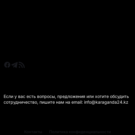
Все главные новости
Новости Казахстан
Новости Караганда
Статьи и Обзоры
Новости бизнеса
Новости спорта
КАРАГАНДА 24 НА СВЯЗИ!
Если у вас есть вопросы, предложения или хотите обсудить
сотрудничество, пишите нам на email: info@karaganda24.kz
Контакты
Политика конфиденциальности