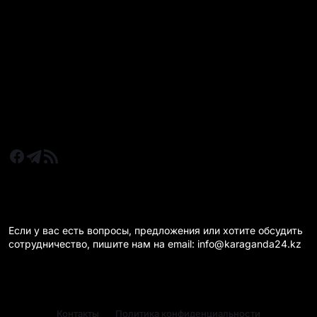
Все главные новости
Новости Казахстан
Новости Караганда
Статьи и Обзоры
Новости бизнеса
Новости спорта
КАРАГАНДА 24 НА СВЯЗИ!
Если у вас есть вопросы, предложения или хотите обсудить
сотрудничество, пишите нам на email: info@karaganda24.kz
Контакты
Политика конфиденциальности