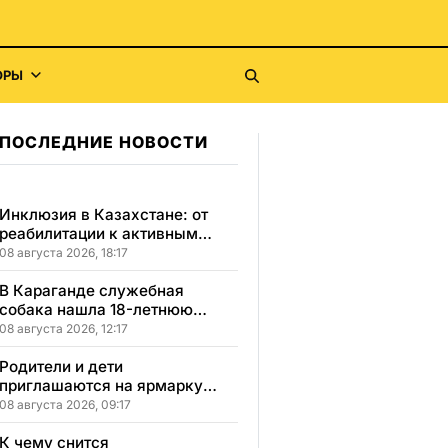
ОРЫ
ПОСЛЕДНИЕ НОВОСТИ
Инклюзия в Казахстане: от
реабилитации к активным
победам и самостоятельности
08 августа 2026, 18:17
В Караганде служебная
собака нашла 18-летнюю
девушку, пропавшую после
08 августа 2026, 12:17
свидания
Родители и дети
приглашаются на ярмарку
школьной одежды в
08 августа 2026, 09:17
Казахстане
К чему снится