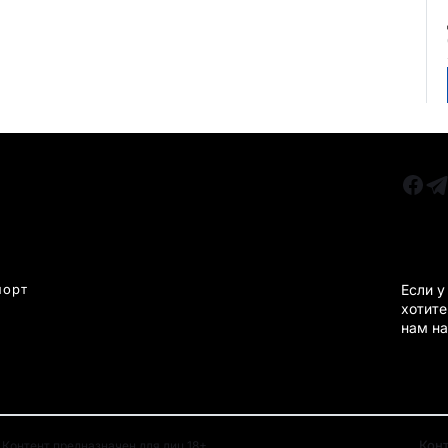
РУБРИКИ
Все главные новости
КАРА
Новости Казахстан
Новости Караганда
порт
Если у
хотите
Статьи и Обзоры
нам на
Новости бизнеса
Новости спорта
Кон
Контент предназначен для лиц 18+.