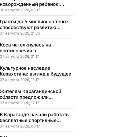
новорожденный ребенок:
сонник, толкование и
08 августа 2026, 03:17
значение сна
Гранты до 5 миллионов тенге
способствуют развитию
социального бизнеса в
07 августа 2026, 21:36
Карагандинской области
Коса натолкнулась на
противоречия в
Карагандинской области
07 августа 2026, 21:17
Культурное наследие
Казахстана: взгляд в будущее
07 августа 2026, 15:17
Жителям Карагандинской
области предложили
бесплатное обучение с
07 августа 2026, 12:17
гарантией трудоустройства
В Караганде начали работать
бесплатные спортивные
секции для детей с
07 августа 2026, 03:17
инвалидностью