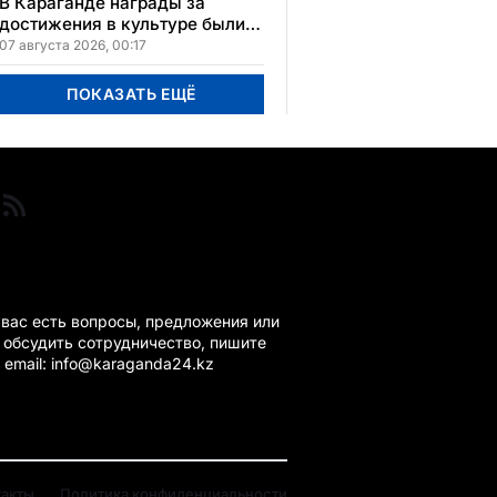
В Караганде награды за
достижения в культуре были
вручены 5 лауреатам
07 августа 2026, 00:17
ПОКАЗАТЬ ЕЩЁ
ГАНДА 24 НА СВЯЗИ!
 вас есть вопросы, предложения или
 обсудить сотрудничество, пишите
 email: info@karaganda24.kz
такты
Политика конфиденциальности