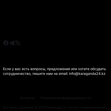
Новости Казахстан
Новости Караганда
Статьи и Обзоры
Новости бизнеса
Новости спорта
КАРАГАНДА 24 НА СВЯЗИ!
Если у вас есть вопросы, предложения или хотите обсудить
сотрудничество, пишите нам на email: info@karaganda24.kz
Контакты
Политика конфиденциальности
Все права защищены © 2026 Караганда 24. Контент предназначен для