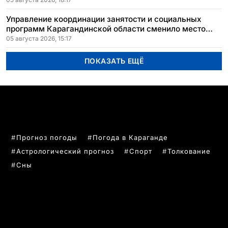
Управление координации занятости и социальных
программ Карагандинской области сменило место
расположения
05 августа 2026, 15:17
ПОКАЗАТЬ ЕЩЁ
ПОПУЛЯРНЫЕ ТЕМЫ
Прогноз погоды
Погода в Караганде
Астрологический прогноз
Спорт
Толкование
Сны
РУБРИКИ
Все главные новости