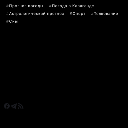
Прогноз погоды
Погода в Караганде
Астрологический прогноз
Спорт
Толкование
Сны
РУБРИКИ
Все главные новости
Новости Казахстан
Новости Караганда
Статьи и Обзоры
Новости бизнеса
Новости спорта
КАРАГАНДА 24 НА СВЯЗИ!