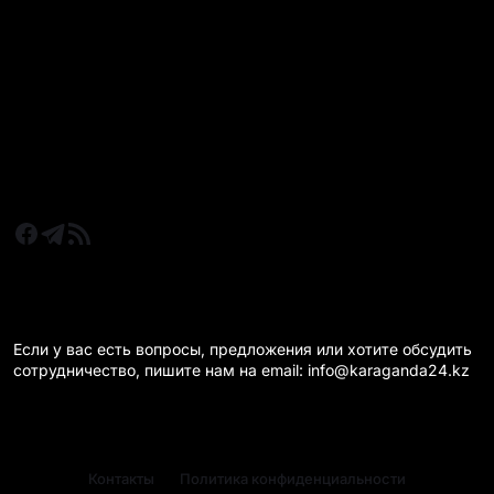
Все главные новости
Новости Казахстан
Новости Караганда
Статьи и Обзоры
Новости бизнеса
Новости спорта
КАРАГАНДА 24 НА СВЯЗИ!
Если у вас есть вопросы, предложения или хотите обсудить
сотрудничество, пишите нам на email: info@karaganda24.kz
Контакты
Политика конфиденциальности