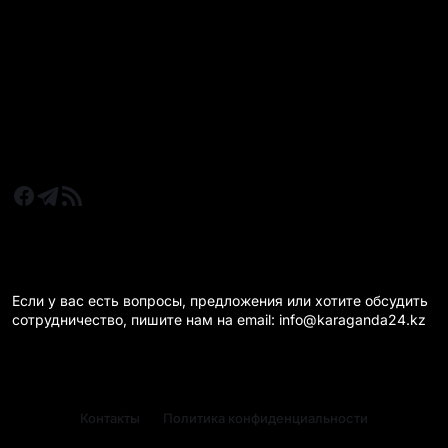
Все главные новости
Новости Казахстан
Новости Караганда
Статьи и Обзоры
Новости бизнеса
Новости спорта
КАРАГАНДА 24 НА СВЯЗИ!
Если у вас есть вопросы, предложения или хотите обсудить
сотрудничество, пишите нам на email: info@karaganda24.kz
Контакты
Политика конфиденциальности