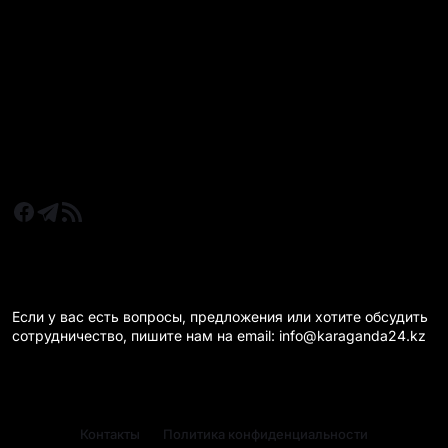
Все главные новости
Новости Казахстан
Новости Караганда
Статьи и Обзоры
Новости бизнеса
Новости спорта
КАРАГАНДА 24 НА СВЯЗИ!
Если у вас есть вопросы, предложения или хотите обсудить
сотрудничество, пишите нам на email: info@karaganda24.kz
Контакты
Политика конфиденциальности