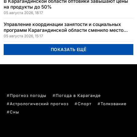
В Карагандинской области оптовики завышают цены
на продукты до 50%
05 августа 2026, 18:17
Управление координации занятости и социальных
программ Карагандинской области сменило место
расположения
05 августа 2026, 15:17
ПОКАЗАТЬ ЕЩЁ
ПОПУЛЯРНЫЕ ТЕМЫ
Прогноз погоды
Погода в Караганде
Астрологический прогноз
Спорт
Толкование
Сны
РУБРИКИ