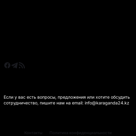
Все главные новости
Новости Казахстан
Новости Караганда
Статьи и Обзоры
Новости бизнеса
Новости спорта
КАРАГАНДА 24 НА СВЯЗИ!
Если у вас есть вопросы, предложения или хотите обсудить
сотрудничество, пишите нам на email: info@karaganda24.kz
Контакты
Политика конфиденциальности