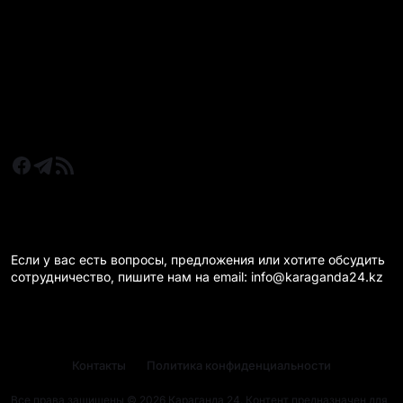
Новости Казахстан
Новости Караганда
Статьи и Обзоры
Новости бизнеса
Новости спорта
КАРАГАНДА 24 НА СВЯЗИ!
Если у вас есть вопросы, предложения или хотите обсудить
сотрудничество, пишите нам на email: info@karaganda24.kz
Контакты
Политика конфиденциальности
Все права защищены © 2026 Караганда 24. Контент предназначен для