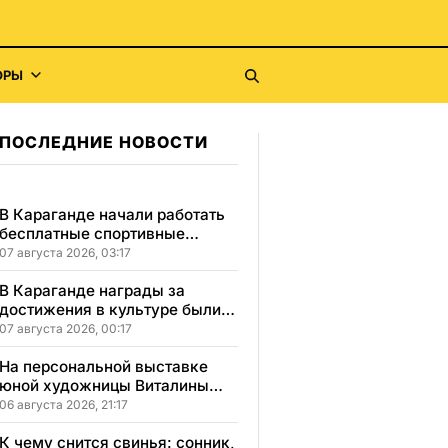
ОРЫ
ПОСЛЕДНИЕ НОВОСТИ
В Караганде начали работать
бесплатные спортивные
секции для детей с
07 августа 2026, 03:17
инвалидностью
В Караганде награды за
достижения в культуре были
вручены 5 лауреатам
07 августа 2026, 00:17
На персональной выставке
юной художницы Виталины
представлено 156 работ
06 августа 2026, 21:17
К чему снится свинья: сонник,