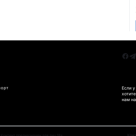
РУБРИКИ
Все главные новости
КАРА
Новости Казахстан
Новости Караганда
порт
Если у
хотите
Статьи и Обзоры
нам на
Новости бизнеса
Новости спорта
Кон
Контент предназначен для лиц 18+.