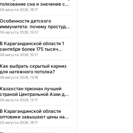
толкование сна и значение сна
для вашей жизни
06 августа 2026, 18:17
Особенности детского
иммунитета: почему простуды
у детей протекают иначе и как
06 августа 2026, 15:57
правильно им помогать
В Карагандинской области 1
сентября более 175 тысяч
школьников начнут учебный
06 августа 2026, 15:17
год
Как выбрать скрытый карниз
для натяжного потолка?
06 августа 2026, 13:16
Казахстан признан лучшей
страной Центральной Азии для
переезда
06 августа 2026, 12:17
В Карагандинской области
оптовики завышают цены на
продукты до 50%
05 августа 2026, 18:17