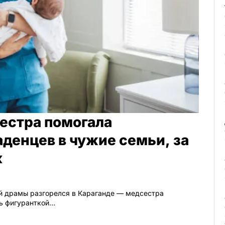
естра помогала
денцев в чужие семьи, за
к
й драмы разгорелся в Караганде — медсестра
сь фигуранткой…