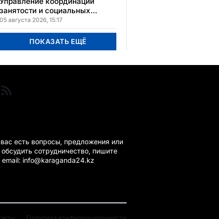
Управление координации
занятости и социальных
программ Карагандинской
05 августа 2026, 15:17
области сменило место
расположения
ПОКАЗАТЬ ЕЩЁ
ГАНДА 24 НА СВЯЗИ!
 вас есть вопросы, предложения или
 обсудить сотрудничество, пишите
 email: info@karaganda24.kz
такты
Политика конфиденциальности